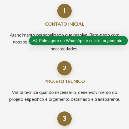
1
CONTATO INICIAL
Atendimento personalizado que resolve. Bate-papo com
Fale agora no WhatsApp e solicite orçamento!
nossos especialistas para análise completa das suas
necessidades.
2
PROJETO TÉCNICO
Visita técnica quando necessário, desenvolvimento do
projeto específico e orçamento detalhado e transparente.
3