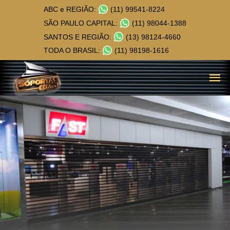
ABC e REGIÃO:
(11) 99541-8224
SÃO PAULO CAPITAL:
(11) 98044-1388
SANTOS E REGIÃO:
(13) 98124-4660
TODA O BRASIL:
(11) 98198-1616