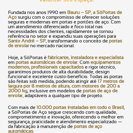
Fundada nos anos 1990 em
Bauru – SP, a SóPortas de
Aço
surgiu com o compromisso de oferecer soluções
seguras e modernas em portas e portões de aço. Com
um atendimento diferenciado e foco total nas
necessidades dos clientes, rapidamente se tornou
referência no setor e expandiu suas operações para
Santo André – SP
, transformando o conceito de
portas
de enrolar
no mercado nacional.
Hoje, a SóPortas é
fabricante, instaladora e especialista
em
portas automáticas de enrolar
. Com
equipamentos
modernos, profissionais capacitados
e rigor técnico,
garantimos produtos de alta durabilidade, design
funcional e excelente custo-benefício. Todas as portas
são feitas sob medida, podendo atingir até
17 metros de
largura por 8 metros de altura, com motores de 200 a
2000 kg
, inclusive em modelos de
portas de aço de
enrolar
, adaptáveis a qualquer tipo de projeto.
Com mais de
10.000 portas instaladas em todo o Brasil
,
a SóPortas de Aço segue crescendo com qualidade,
comprometimento e inovação, oferecendo o melhor em
segurança, praticidade e atendimento especializado —
da fabricação à manutenção de
portas de aço
automáticas
.