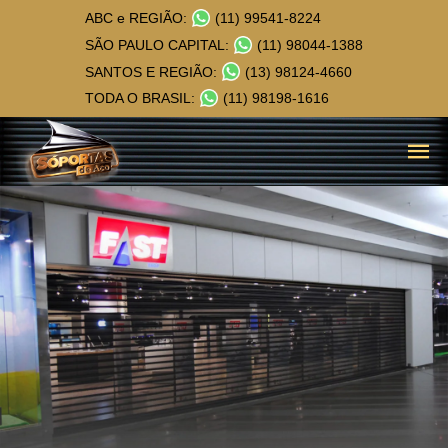
ABC e REGIÃO:
(11) 99541-8224
SÃO PAULO CAPITAL:
(11) 98044-1388
SANTOS E REGIÃO:
(13) 98124-4660
TODA O BRASIL:
(11) 98198-1616