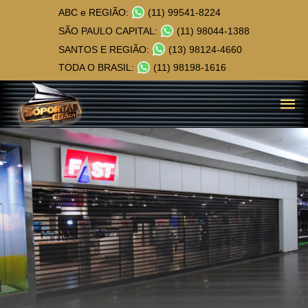
ABC e REGIÃO:
(11) 99541-8224
SÃO PAULO CAPITAL:
(11) 98044-1388
SANTOS E REGIÃO:
(13) 98124-4660
TODA O BRASIL:
(11) 98198-1616