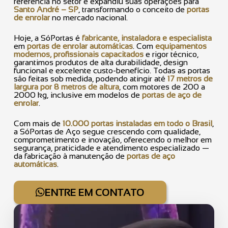
referência no setor e expandiu suas operações para
Santo André – SP
, transformando o conceito de
portas
de enrolar
no mercado nacional.
Hoje, a SóPortas é
fabricante, instaladora e especialista
em
portas de enrolar automáticas
. Com
equipamentos
modernos, profissionais capacitados
e rigor técnico,
garantimos produtos de alta durabilidade, design
funcional e excelente custo-benefício. Todas as portas
são feitas sob medida, podendo atingir até
17 metros de
largura por 8 metros de altura
, com motores de 200 a
2000 kg, inclusive em modelos de
portas de aço de
enrolar
.
Com mais de
10.000 portas instaladas em todo o Brasil
,
a SóPortas de Aço segue crescendo com qualidade,
comprometimento e inovação, oferecendo o melhor em
segurança, praticidade e atendimento especializado —
da fabricação à manutenção de
portas de aço
automáticas
.
ENTRE EM CONTATO