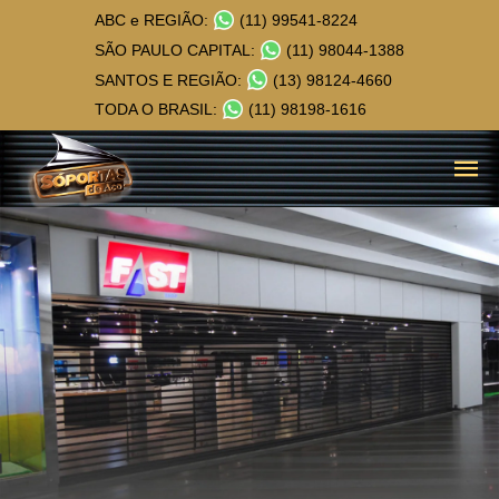
ABC e REGIÃO:
(11) 99541-8224
SÃO PAULO CAPITAL:
(11) 98044-1388
SANTOS E REGIÃO:
(13) 98124-4660
TODA O BRASIL:
(11) 98198-1616