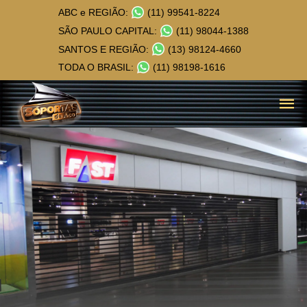
ABC e REGIÃO:
(11) 99541-8224
SÃO PAULO CAPITAL:
(11) 98044-1388
SANTOS E REGIÃO:
(13) 98124-4660
TODA O BRASIL:
(11) 98198-1616