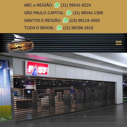
ABC e REGIÃO:
(11) 99541-8224
SÃO PAULO CAPITAL:
(11) 98044-1388
SANTOS E REGIÃO:
(13) 98124-4660
TODA O BRASIL:
(11) 98198-1616