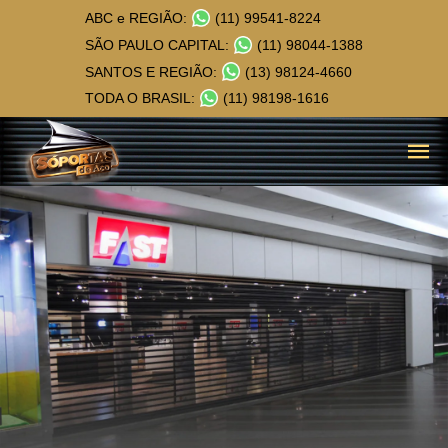
ABC e REGIÃO:
(11) 99541-8224
SÃO PAULO CAPITAL:
(11) 98044-1388
SANTOS E REGIÃO:
(13) 98124-4660
TODA O BRASIL:
(11) 98198-1616