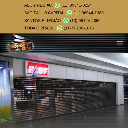
ABC e REGIÃO:
(11) 99541-8224
SÃO PAULO CAPITAL:
(11) 98044-1388
SANTOS E REGIÃO:
(13) 98124-4660
TODA O BRASIL:
(11) 98198-1616