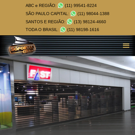
ABC e REGIÃO:
(11) 99541-8224
SÃO PAULO CAPITAL:
(11) 98044-1388
SANTOS E REGIÃO:
(13) 98124-4660
TODA O BRASIL:
(11) 98198-1616