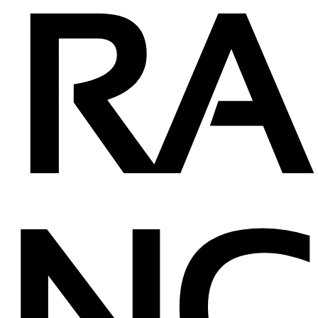
RA
NÇ