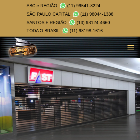
ABC e REGIÃO:
(11) 99541-8224
SÃO PAULO CAPITAL:
(11) 98044-1388
SANTOS E REGIÃO:
(13) 98124-4660
TODA O BRASIL:
(11) 98198-1616