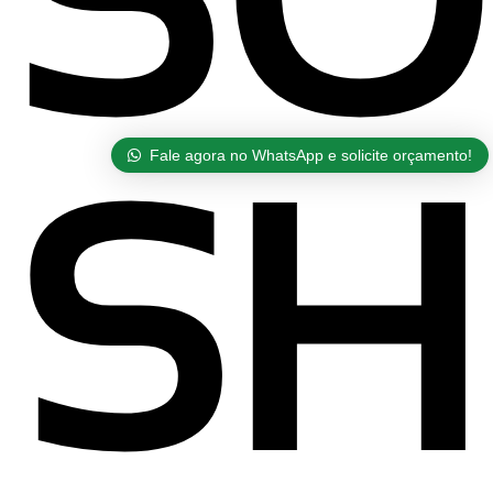
SO
Fale agora no WhatsApp e solicite orçamento!
SH