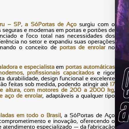
ru – SP, a SóPortas de Aço
surgiu com o
 seguras e modernas em portas e portões de
nciado e foco total nas necessidades dos
eferência no setor e expandiu suas operações
ormando o conceito de
portas de enrolar
no
taladora e especialista
em
portas automáticas
dernos, profissionais capacitados
e rigor
ta durabilidade, design funcional e excelente
são feitas sob medida, podendo atingir até
17
 de altura, com motores de 200 a 2000 kg
,
e aço de enrolar
, adaptáveis a qualquer tipo
aladas em todo o Brasil
, a SóPortas de Aço
comprometimento e inovação, oferecendo o
e atendimento especializado — da fabricação