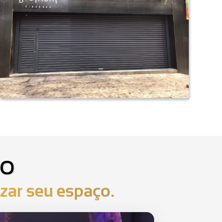
ÇO
izar seu espaço.