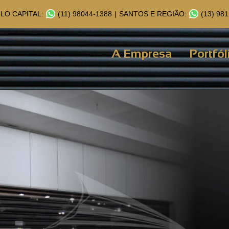
LO CAPITAL:
(11) 98044-1388
|
SANTOS E REGIÃO:
(13) 98
A Empresa
Portfól