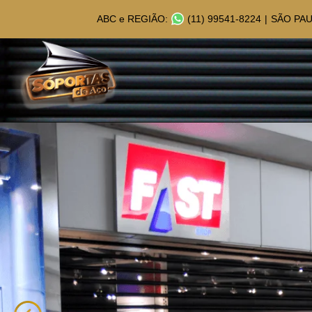
ABC e REGIÃO:
(11) 99541-8224
|
SÃO PAU