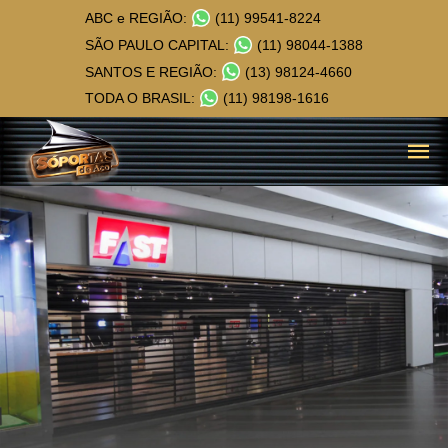
ABC e REGIÃO:
(11) 99541-8224
SÃO PAULO CAPITAL:
(11) 98044-1388
SANTOS E REGIÃO:
(13) 98124-4660
TODA O BRASIL:
(11) 98198-1616