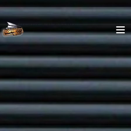
Portas de Aço Automáticas em
Residências: Tendência de
Segurança e Estilo
ADMIN
0
PORTAS AUTOMÁTICAS
,
PORTAS DE AÇO
As
portas de aço automáticas
há muito deixaram
de ser exclusividade de galpões industriais e
comércios. Nos últimos anos, elas passaram a
integrar projetos arquitetônicos residenciais,
tornando-se uma tendência entre aqueles que
valorizam segurança, praticidade e estética
contemporânea. A presença cada vez maior
dessas portas em casas, sobrados e condomínios
de alto padrão não é por acaso. Elas oferecem uma
série de vantagens que vão desde o reforço da
proteção patrimonial até a valorização do imóvel,
acompanhando o avanço das tecnologias de
automação residencial.
Neste artigo, vamos explorar por que as
portas de