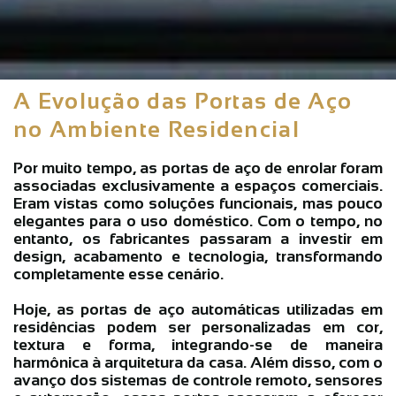
enrolar automáticas
estão se tornando cada vez
mais populares no ambiente residencial, como elas
se integram ao design moderno e quais cuidados
são importantes na escolha e instalação.
A Evolução das Portas de Aço
no Ambiente Residencial
Por muito tempo, as
portas de aço de enrolar
foram
associadas exclusivamente a espaços comerciais.
Eram vistas como soluções funcionais, mas pouco
elegantes para o uso doméstico. Com o tempo, no
entanto, os fabricantes passaram a investir em
design, acabamento e tecnologia, transformando
completamente esse cenário.
Hoje, as
portas de aço automáticas
utilizadas em
residências podem ser personalizadas em cor,
textura e forma, integrando-se de maneira
harmônica à arquitetura da casa. Além disso, com o
avanço dos sistemas de controle remoto, sensores