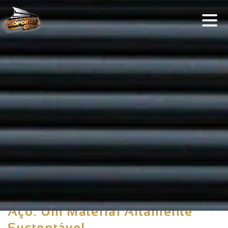
Portas de Aço e
Sustentabilidade: Escolhas
Ecológicas para um Futuro
Melhor
ADMIN
0
PORTAS DE AÇO
A busca por alternativas sustentáveis é uma
prioridade global em todas as indústrias, e o
mercado de portas de aço de enrolar não é
exceção. Além de serem conhecidas por sua
robustez e durabilidade, as portas de aço também
representam uma escolha consciente para quem se
preocupa com o meio ambiente. Fabricadas com
materiais recicláveis e projetadas para minimizar
impactos ambientais, elas têm se consolidado
como uma solução eficiente e sustentável.
Aço: Um Material Altamente
Sustentável