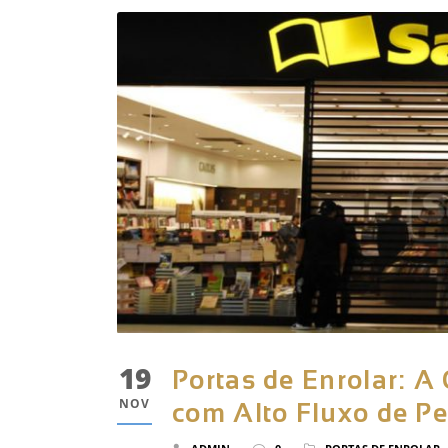
19
Portas de Enrolar: A
NOV
com Alto Fluxo de P