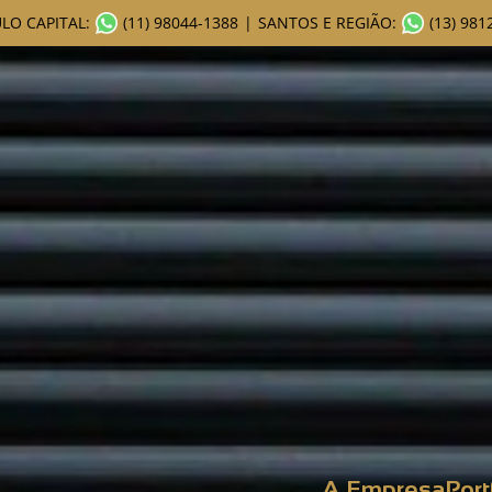
LO CAPITAL:
(11) 98044-1388
|
SANTOS E REGIÃO:
(13) 981
A Empresa
Port