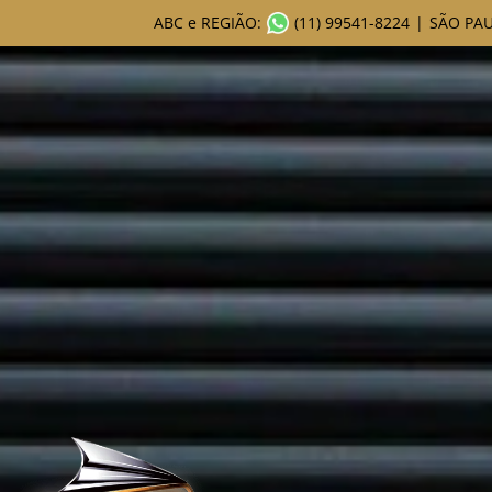
ABC e REGIÃO:
(11) 99541-8224
|
SÃO PAU