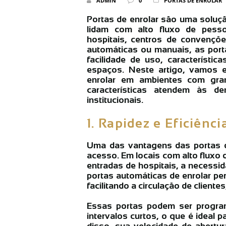
ADMIN
0
PORTAS DE ENROLAR
Portas de enrolar são uma soluçã
lidam com alto fluxo de pesso
hospitais, centros de convençõe
automáticas ou manuais, as port
facilidade de uso, característi
espaços. Neste artigo, vamos e
enrolar em ambientes com gr
características atendem às de
institucionais.
1. Rapidez e Eficiênc
Uma das vantagens das portas de
acesso. Em locais com alto fluxo
entradas de hospitais, a necessid
portas automáticas de enrolar per
facilitando a circulação de clientes
Essas portas podem ser progra
intervalos curtos, o que é ideal 
disso, sua velocidade de abertu