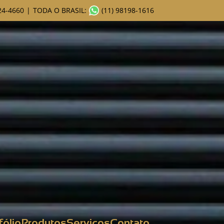
24-4660
|
TODA O BRASIL:
(11) 98198-1616
fólio
Produtos
Serviços
Contato