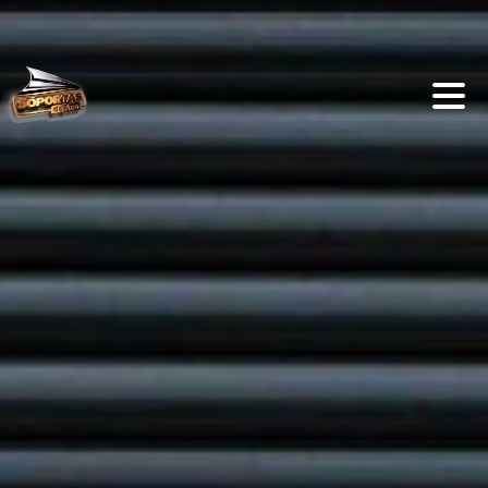
Vantagens das Portas de
Enrolar para Estabelecimentos
Comerciais
ADMIN
0
PORTAS DE ENROLAR
As portas de enrolar têm se tornado uma escolha
popular entre os proprietários de estabelecimentos
comerciais, e não é difícil entender por quê.
Oferecendo uma combinação única de segurança,
conveniência e estética, essas portas são ideais
para proteger e valorizar o seu negócio. Neste
artigo, vamos explorar as principais vantagens das
portas de enrolar para estabelecimentos
comerciais, destacando como elas podem
beneficiar seu empreendimento de diversas
maneiras.
Segurança Reforçada
Barreira Física