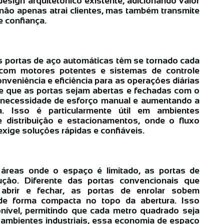
sign arquitetônico existente, adicionando valor
não apenas atrai clientes, mas também transmite
 confiança.
s portas de aço automáticas têm se tornado cada
 com motores potentes e sistemas de controle
veniência e eficiência para as operações diárias
 que as portas sejam abertas e fechadas com o
 necessidade de esforço manual e aumentando a
. Isso é particularmente útil em ambientes
distribuição e estacionamentos, onde o fluxo
xige soluções rápidas e confiáveis.
reas onde o espaço é limitado, as portas de
ução. Diferente das portas convencionais que
abrir e fechar, as portas de enrolar sobem
e forma compacta no topo da abertura. Isso
ível, permitindo que cada metro quadrado seja
m ambientes industriais, essa economia de espaço