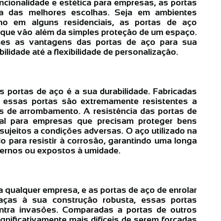
ncionalidade e estética para empresas, as portas
 das melhores escolhas. Seja em ambientes
smo em alguns residenciais, as portas de aço
 que vão além da simples proteção de um espaço.
hes as vantagens das portas de aço para sua
lidade até a flexibilidade de personalização.
 portas de aço é a sua durabilidade. Fabricadas
, essas portas são extremamente resistentes a
as de arrombamento. A resistência das portas de
ial para empresas que precisam proteger bens
ujeitos a condições adversas. O aço utilizado na
o para resistir à corrosão, garantindo uma longa
ternos ou expostos à umidade.
 qualquer empresa, e as portas de aço de enrolar
aças à sua construção robusta, essas portas
ontra invasões. Comparadas a portas de outros
ignificativamente mais difíceis de serem forçadas