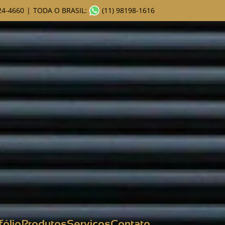
24-4660
|
TODA O BRASIL:
(11) 98198-1616
fólio
Produtos
Serviços
Contato