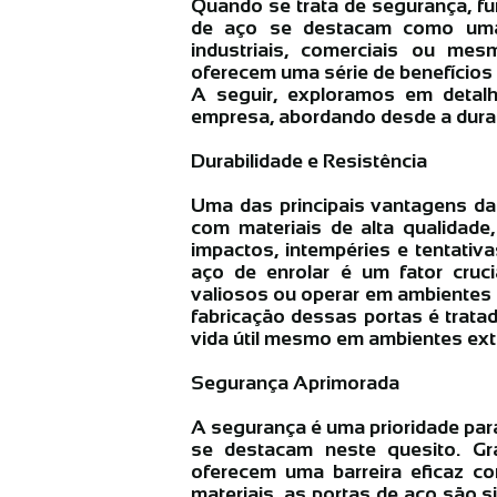
Quando se trata de segurança, fu
de aço se destacam como uma
industriais, comerciais ou me
oferecem uma série de benefícios
A seguir, exploramos em detal
empresa, abordando desde a durabi
Durabilidade e Resistência
Uma das principais vantagens das
com materiais de alta qualidade
impactos, intempéries e tentativ
aço de enrolar é um fator cruc
valiosos ou operar em ambientes s
fabricação dessas portas é tratad
vida útil mesmo em ambientes ex
Segurança Aprimorada
A segurança é uma prioridade para
se destacam neste quesito. Gr
oferecem uma barreira eficaz c
materiais, as portas de aço são s