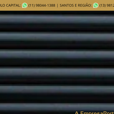
LO CAPITAL:
(11) 98044-1388
|
SANTOS E REGIÃO:
(13) 981
A Empresa
Port