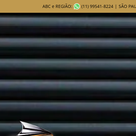
ABC e REGIÃO:
(11) 99541-8224
|
SÃO PAU