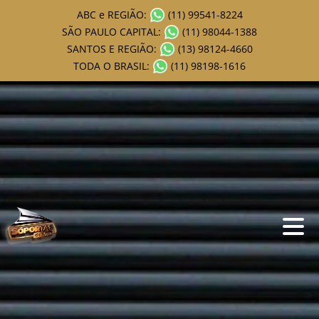
ABC e REGIÃO:
(11) 99541-8224
SÃO PAULO CAPITAL:
(11) 98044-1388
SANTOS E REGIÃO:
(13) 98124-4660
TODA O BRASIL:
(11) 98198-1616
AS PORTAS DE AÇO
PODEM SER BELAS E
CHEIAS DE ESTILO
Quem pensa que porta de aço só serve para