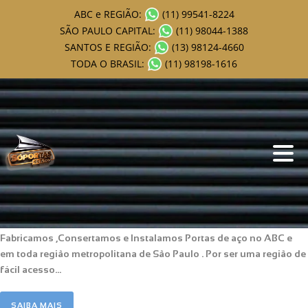
ABC e REGIÃO:
(11) 99541-8224
SÃO PAULO CAPITAL:
(11) 98044-1388
SANTOS E REGIÃO:
(13) 98124-4660
TODA O BRASIL:
(11) 98198-1616
Portas de aço no ABC
ADMIN
0
Fabricamos ,Consertamos e Instalamos Portas de aço no ABC e
em toda região metropolitana de São Paulo . Por ser uma região de
fácil acesso...
SAIBA MAIS