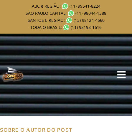
ABC e REGIÃO:
(11) 99541-8224
SÃO PAULO CAPITAL:
(11) 98044-1388
SANTOS E REGIÃO:
(13) 98124-4660
TODA O BRASIL:
(11) 98198-1616
Fernando Silva – Pirelli
PNEUAC
A Pirelli PNEUAC, agradece a Empresa SóPortas
pela excelência no atendimento e os serviços
prestados.
SOBRE O AUTOR DO POST